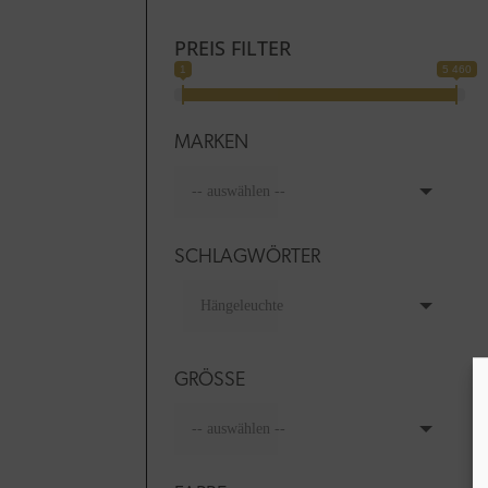
PREIS FILTER
1
5 460
MARKEN
SCHLAGWÖRTER
GRÖSSE