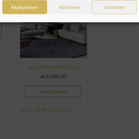
Die
Akzeptieren
Ablehnen
Vorlieben
Optionen
können
auf
der
Produktseite
gewählt
werden
Leuchtenserie Trevi
ab
€
386,00
Dieses
zum Produkt
Produkt
weist
mehrere
in die Wunschliste
Varianten
auf.
Die