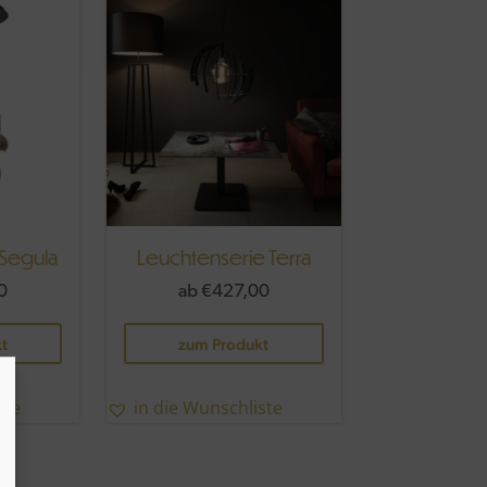
 Segula
Leuchtenserie Terra
0
ab
€
427,00
Dieses
Dieses
t
zum Produkt
Produkt
Produkt
weist
weist
mehrere
mehrere
ste
in die Wunschliste
Varianten
Varianten
auf.
auf.