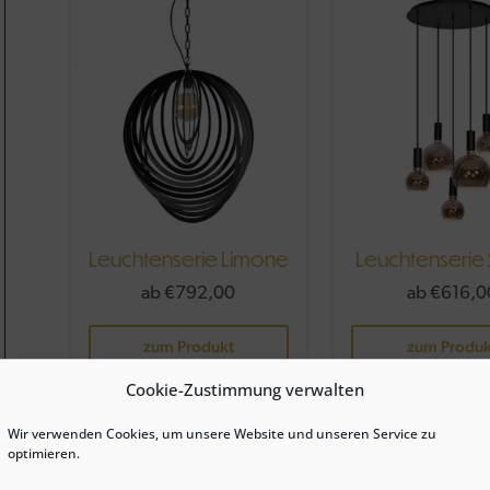
Leuchtenserie Limone
Leuchtenserie
ab
€
792,00
ab
€
616,0
Dieses
zum Produkt
zum Produk
Produkt
weist
Cookie-Zustimmung verwalten
mehrere
in die Wunschliste
in die Wunschli
Wir verwenden Cookies, um unsere Website und unseren Service zu
Varianten
optimieren.
auf.