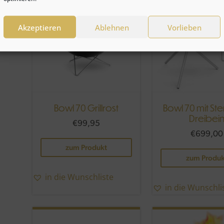
Akzeptieren
Ablehnen
Vorlieben
Bowl 70 Grillrost
Bowl 70 mit Ste
Dreibei
€
99,95
€
699,00
zum Produkt
zum Produk
in die Wunschliste
in die Wunschli