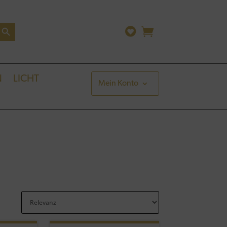
arch Button
N
LICHT
Mein Konto