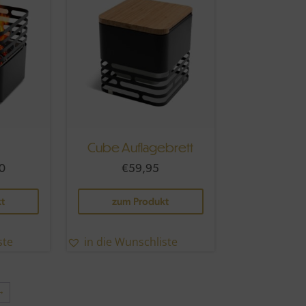
Die
Optionen
können
auf
der
Produktseite
gewählt
werden
Cube Auflagebrett
0
€
59,95
Dieses
t
zum Produkt
Produkt
weist
mehrere
ste
in die Wunschliste
Varianten
auf.
Die
→