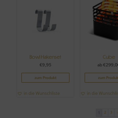
Bowl Hakenset
Cube
€
9,95
ab
€
299,0
zum Produkt
zum Produk
in die Wunschliste
in die Wunschli
1
2
3