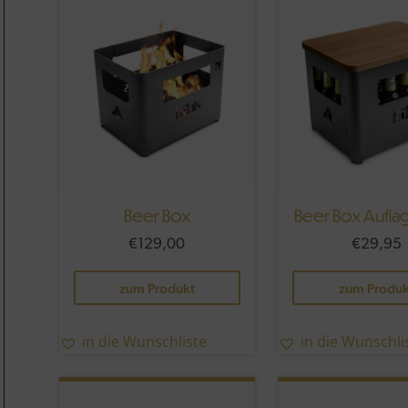
Beer Box
Beer Box Aufla
€
129,00
€
29,95
Dieses
zum Produkt
zum Produk
Produkt
weist
mehrere
in die Wunschliste
in die Wunschli
Varianten
auf.