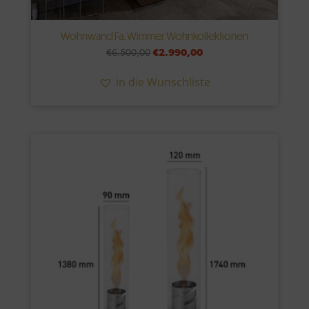
Wohnwand Fa. Wimmer Wohnkollektionen
Ursprünglicher
Aktueller
€
6.500,00
€
2.990,00
Preis
Preis
in die Wunschliste
war:
ist:
€6.500,00
€2.990,00.