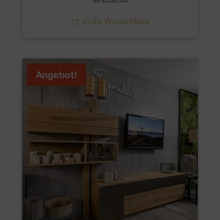
ab
€
350,00
in die Wunschliste
Angebot!