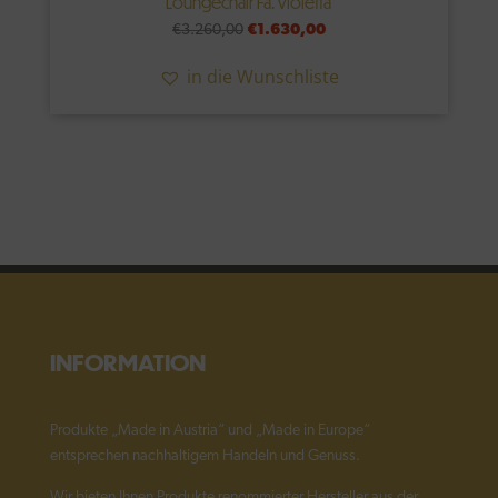
Loungechair Fa. Violetta
Ursprünglicher
Aktueller
€
3.260,00
€
1.630,00
Preis
Preis
in die Wunschliste
war:
ist:
€3.260,00
€1.630,00.
INFORMATION
Produkte „Made in Austria“ und „Made in Europe“
entsprechen nachhaltigem Handeln und Genuss.
Wir bieten Ihnen Produkte renommierter Hersteller aus der