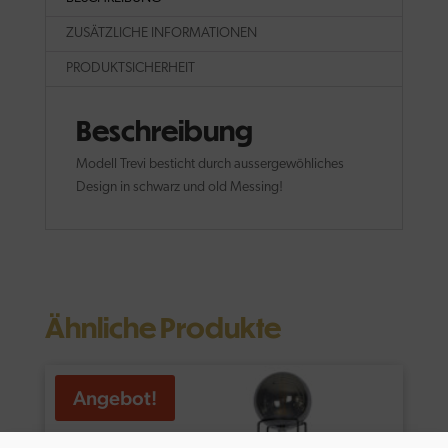
ZUSÄTZLICHE INFORMATIONEN
PRODUKTSICHERHEIT
Beschreibung
Modell Trevi besticht durch aussergewöhliches
Design in schwarz und old Messing!
Ähnliche Produkte
Angebot!