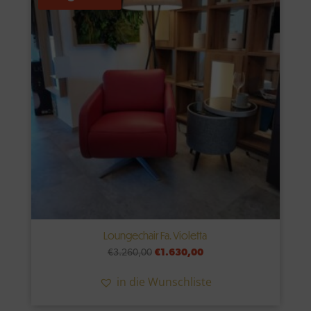
Loungechair Fa. Violetta
Ursprünglicher
Aktueller
€
3.260,00
€
1.630,00
Preis
Preis
in die Wunschliste
war:
ist:
€3.260,00
€1.630,00.