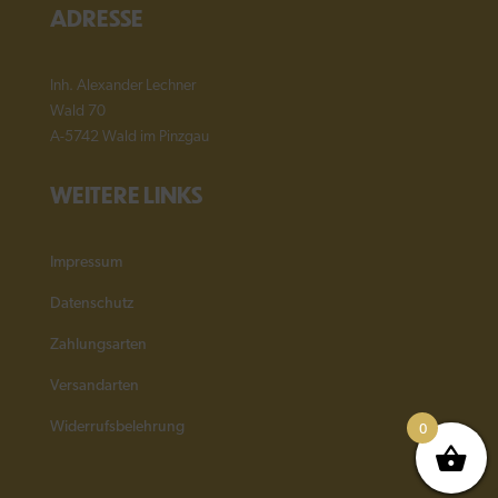
ADRESSE
Inh. Alexander Lechner
Wald 70
A-5742 Wald im Pinzgau
WEITERE LINKS
Impressum
Datenschutz
Zahlungsarten
Versandarten
0
Widerrufsbelehrung