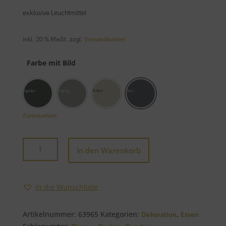
exklusive Leuchtmittel
inkl. 20 % MwSt.
zzgl.
Versandkosten
Farbe mit Bild
Agave Green
Mirage Grey
Moonbeam
Pewter
Zurücksetzen
Servierteller
In den Warenkorb
-
PILAR-
32
in die Wunschliste
cm
Menge
Artikelnummer:
63965
Kategorien:
,
Dekoration
Essen