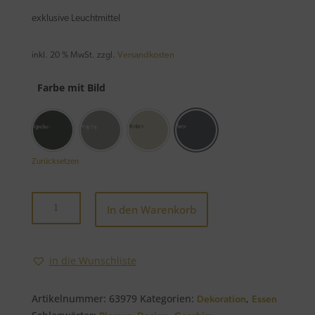
exklusive Leuchtmittel
inkl. 20 % MwSt.
zzgl.
Versandkosten
Farbe mit Bild
Agave Green
Mirage Grey
Moonbeam
Pewter
Zurücksetzen
Schale
In den Warenkorb
-
PILAR-
Size
in die Wunschliste
S
320
ml
Artikelnummer:
63979
Kategorien:
,
Dekoration
Essen
Menge