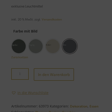
exklusive Leuchtmittel
inkl. 20 % MwSt.
zzgl.
Versandkosten
Farbe mit Bild
Agave Green
Mirage Grey
Moonbeam
Pewter
Zurücksetzen
Kanne
In den Warenkorb
-
PILAR-
1000
in die Wunschliste
ml
Menge
Artikelnummer:
63973
Kategorien:
,
Dekoration
Essen