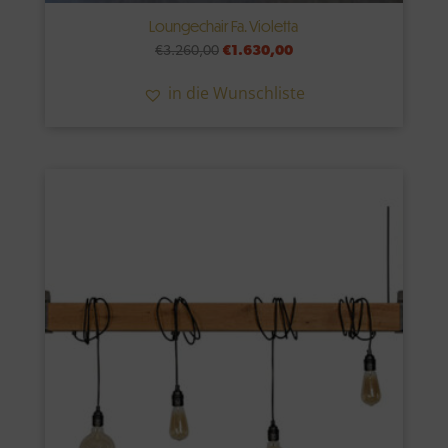
Loungechair Fa. Violetta
Ursprünglicher
Aktueller
€
3.260,00
€
1.630,00
Preis
Preis
in die Wunschliste
war:
ist:
€3.260,00
€1.630,00.