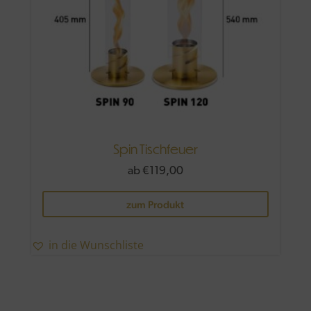
gewählt
werden
Spin Tischfeuer
ab
€
119,00
Dieses
zum Produkt
Produkt
weist
mehrere
in die Wunschliste
Variante
auf.
Die