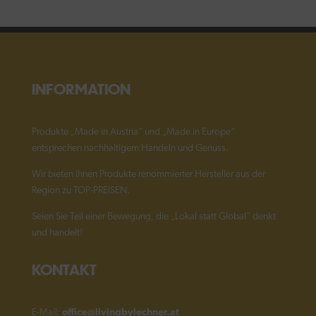
Optione
können
auf
der
Produkts
INFORMATION
gewählt
werden
Produkte „Made in Austria“ und „Made in Europe“
entsprechen nachhaltigem Handeln und Genuss.
Wir bieten Ihnen Produkte renommierter Hersteller aus der
Region zu TOP-PREISEN.
Seien Sie Teil einer Bewegung, die „Lokal statt Global“ denkt
und handelt!
KONTAKT
E-Mail:
office@livingbylechner.at