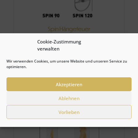
Spin Hängefeuer
ab
€
139,00
Cookie-Zustimmung
Dieses
verwalten
zum Produkt
Produkt
Wir verwenden Cookies, um unsere Website und unseren Service zu
weist
optimieren.
mehrere
in die Wunschliste
Variante
Akzeptieren
auf.
Die
Ablehnen
Optione
können
Vorlieben
auf
der
Produkts