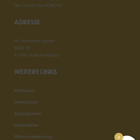
Tel: +43 (0) 664 4638754
ADRESSE
Inh. Alexander Lechner
Wald 70
A-5742 Wald im Pinzgau
WEITERE LINKS
Impressum
Datenschutz
Zahlungsarten
Versandarten
0
Widerrufsbelehrung