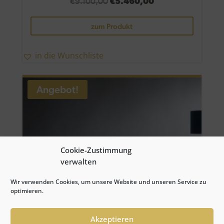
Ursprünglicher
Aktueller
€
9.100,00
€
5.460,00
Preis
Preis
zum Produkt
war:
ist:
€9.100,00
€5.460,00.
in die Wunschliste
Angebot!
Cookie-Zustimmung
verwalten
Wir verwenden Cookies, um unsere Website und unseren Service zu
optimieren.
Akzeptieren