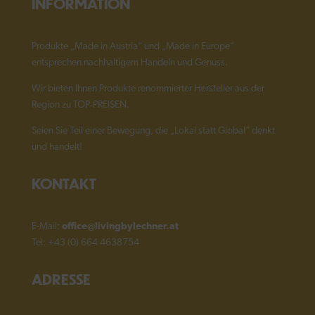
INFORMATION
gewählt
werden
Produkte „Made in Austria“ und „Made in Europe“
entsprechen nachhaltigem Handeln und Genuss.
Wir bieten Ihnen Produkte renommierter Hersteller aus der
Region zu TOP-PREISEN.
Seien Sie Teil einer Bewegung, die „Lokal statt Global“ denkt
und handelt!
KONTAKT
E-Mail:
office@livingbylechner.at
Tel: +43 (0) 664 4638754
ADRESSE