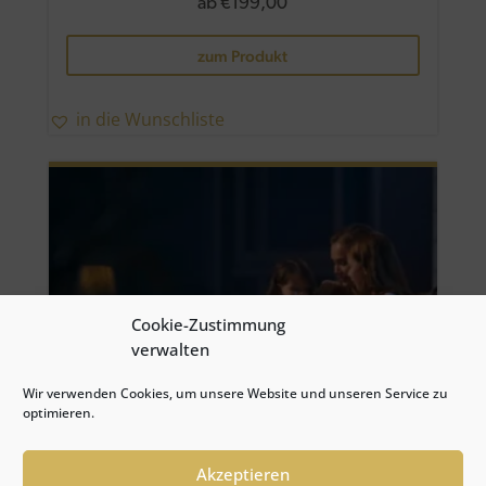
ab
€
199,00
Dieses
zum Produkt
Produkt
weist
mehrere
in die Wunschliste
Variante
auf.
Die
Optione
können
auf
der
Cookie-Zustimmung
Produkts
verwalten
gewählt
Wir verwenden Cookies, um unsere Website und unseren Service zu
werden
optimieren.
Akzeptieren