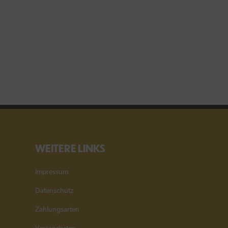
Die
Optionen
können
auf
der
Produktseite
gewählt
werden
WEITERE LINKS
Impressum
Datenschutz
Zahlungsarten