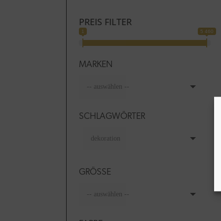
PREIS FILTER
1
5 460
MARKEN
SCHLAGWÖRTER
GRÖSSE