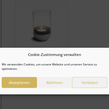
Cookie-Zustimmung verwalten
Gravity Candle
Wir verwenden Cookies, um unsere Website und unseren Service zu
ab
€
19,98
optimieren.
Dieses
zum Produkt
Produkt
Akzeptieren
Ablehnen
Vorlieben
weist
mehrere
in die Wunschliste
Varianten
auf.