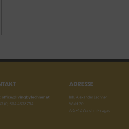
Die
Optionen
können
auf
der
Produktseite
gewählt
werden
NTAKT
ADRESSE
l:
office@livingbylechner.at
Inh. Alexander Lechner
+43 (0) 664 4638754
Wald 70
A-5742 Wald im Pinzgau