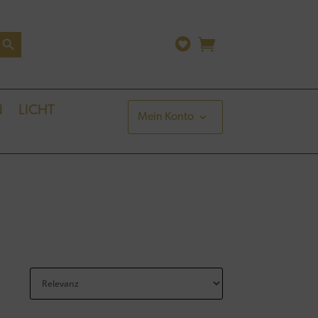
arch Button
N
LICHT
Mein Konto